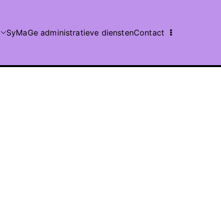
SyMaGe administratieve diensten
Contact