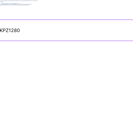
igatie
 KPZ1280