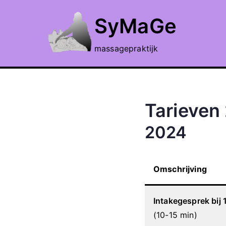
Ga
SyMaGe
naar
de
massagepraktijk
inhoud
Tarieven
2024
Omschrijving
Intakegesprek bij
(10-15 min)