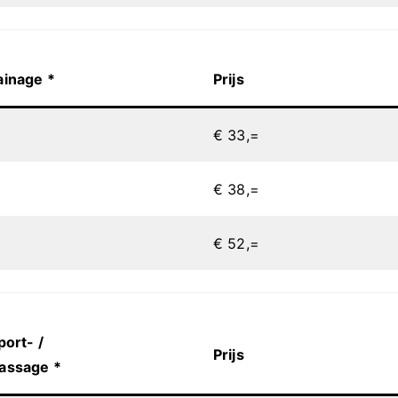
inage *
Prijs
€ 33,=
€ 38,=
€ 52,=
ort- /
Prijs
assage *