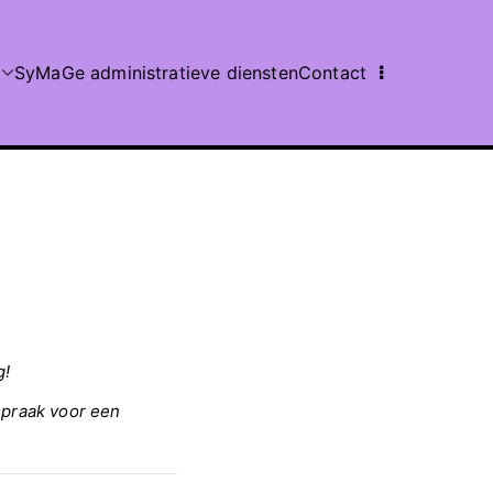
SyMaGe administratieve diensten
Contact
g!
spraak voor een