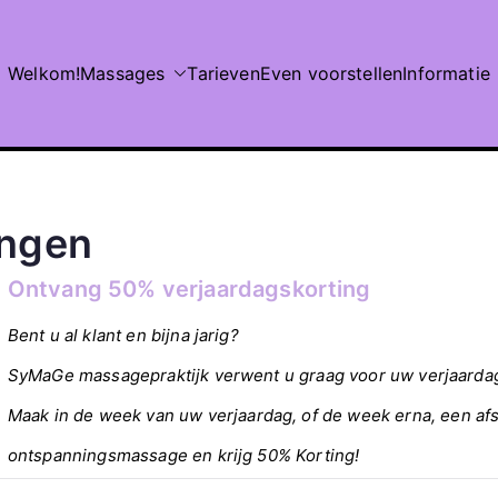
Welkom!
Massages
Tarieven
Even voorstellen
Informatie
ingen
Ontvang 50% verjaardagskorting
Bent u al klant en bijna jarig?
SyMaGe massagepraktijk verwent u graag voor uw verjaarda
M
aak in de week van uw verjaardag, of de week erna, een af
ontspanningsmassage en krijg 50% Korting!